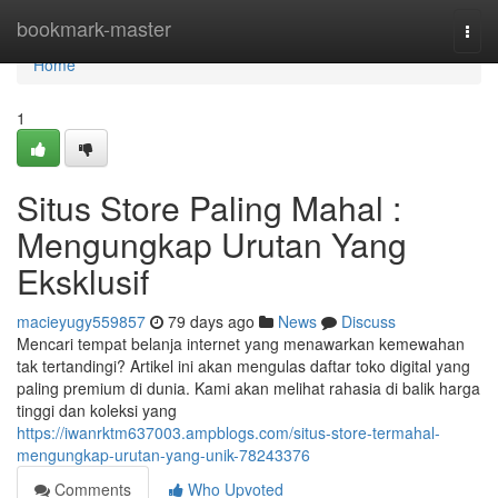
Home
bookmark-master
Togg
navi
Home
1
Situs Store Paling Mahal :
Mengungkap Urutan Yang
Eksklusif
macieyugy559857
79 days ago
News
Discuss
Mencari tempat belanja internet yang menawarkan kemewahan
tak tertandingi? Artikel ini akan mengulas daftar toko digital yang
paling premium di dunia. Kami akan melihat rahasia di balik harga
tinggi dan koleksi yang
https://iwanrktm637003.ampblogs.com/situs-store-termahal-
mengungkap-urutan-yang-unik-78243376
Comments
Who Upvoted