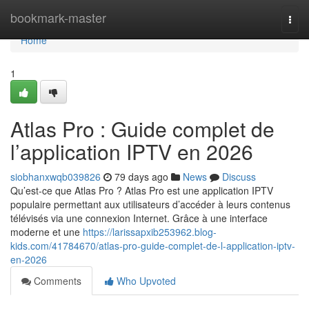
Home
bookmark-master
Togg
navi
Home
1
Atlas Pro : Guide complet de
l’application IPTV en 2026
siobhanxwqb039826
79 days ago
News
Discuss
Qu’est-ce que Atlas Pro ? Atlas Pro est une application IPTV
populaire permettant aux utilisateurs d’accéder à leurs contenus
télévisés via une connexion Internet. Grâce à une interface
moderne et une
https://larissapxib253962.blog-
kids.com/41784670/atlas-pro-guide-complet-de-l-application-iptv-
en-2026
Comments
Who Upvoted