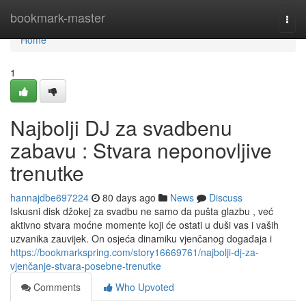
Home
bookmark-master
Togg
navi
Home
1
Najbolji DJ za svadbenu
zabavu : Stvara neponovljive
trenutke
hannajdbe697224
80 days ago
News
Discuss
Iskusni disk džokej za svadbu ne samo da pušta glazbu , već
aktivno stvara moćne momente koji će ostati u duši vas i vaših
uzvanika zauvijek. On osjeća dinamiku vjenčanog događaja i
https://bookmarkspring.com/story16669761/najbolji-dj-za-
vjenčanje-stvara-posebne-trenutke
Comments
Who Upvoted