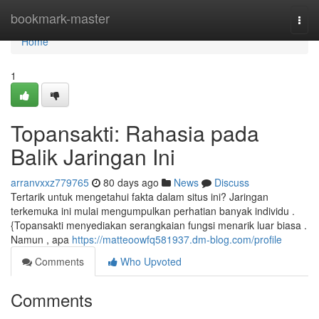
Home
bookmark-master
Togg
navi
Home
1
Topansakti: Rahasia pada
Balik Jaringan Ini
arranvxxz779765
80 days ago
News
Discuss
Tertarik untuk mengetahui fakta dalam situs ini? Jaringan
terkemuka ini mulai mengumpulkan perhatian banyak individu .
{Topansakti menyediakan serangkaian fungsi menarik luar biasa .
Namun , apa
https://matteoowfq581937.dm-blog.com/profile
Comments
Who Upvoted
Comments