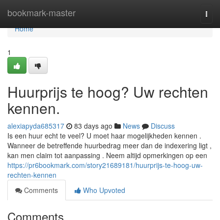
Home
bookmark-master
Togg
navi
Home
1
Huurprijs te hoog? Uw rechten
kennen.
alexiapyda685317
83 days ago
News
Discuss
Is een huur echt te veel? U moet haar mogelijkheden kennen .
Wanneer de betreffende huurbedrag meer dan de indexering ligt ,
kan men claim tot aanpassing . Neem altijd opmerkingen op een
https://pr6bookmark.com/story21689181/huurprijs-te-hoog-uw-
rechten-kennen
Comments
Who Upvoted
Comments