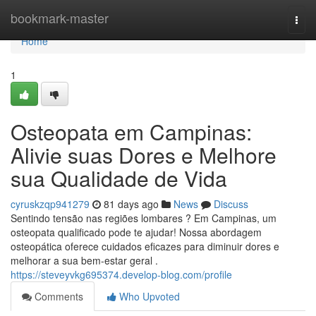
Home
bookmark-master
Togg
navi
Home
1
Osteopata em Campinas:
Alivie suas Dores e Melhore
sua Qualidade de Vida
cyruskzqp941279
81 days ago
News
Discuss
Sentindo tensão nas regiões lombares ? Em Campinas, um
osteopata qualificado pode te ajudar! Nossa abordagem
osteopática oferece cuidados eficazes para diminuir dores e
melhorar a sua bem-estar geral .
https://steveyvkg695374.develop-blog.com/profile
Comments
Who Upvoted