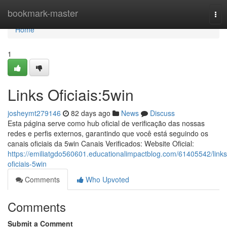
Home
bookmark-master
Tog
nav
Home
1
Links Oficiais:5win
josheymt279146
82 days ago
News
Discuss
Esta página serve como hub oficial de verificação das nossas
redes e perfis externos, garantindo que você está seguindo os
canais oficiais da 5win Canais Verificados: Website Oficial:
https://emiliatgdo560601.educationalimpactblog.com/61405542/links
oficiais-5win
Comments
Who Upvoted
Comments
Submit a Comment