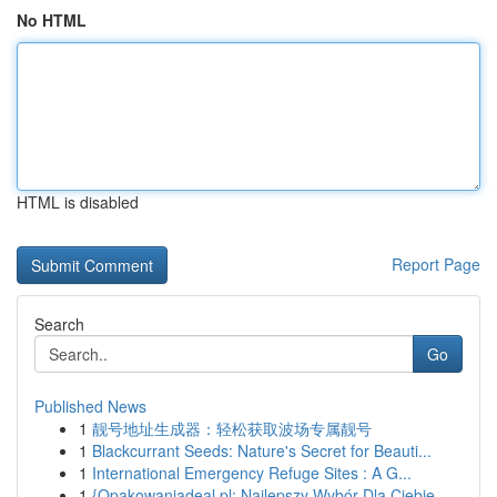
No HTML
HTML is disabled
Report Page
Search
Go
Published News
1
靓号地址生成器：轻松获取波场专属靓号
1
Blackcurrant Seeds: Nature's Secret for Beauti...
1
International Emergency Refuge Sites : A G...
1
{Opakowaniadeal.pl: Najlepszy Wybór Dla Ciebie ...