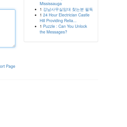
Mississauga
1
강남사무실임대 찾는분 필독
1
24 Hour Electrician Castle
Hill Providing Relia...
1
Puzzle : Can You Unlock
the Messages?
ort Page