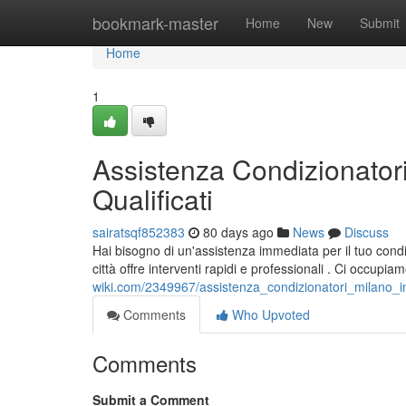
Home
bookmark-master
Home
New
Submit
Home
1
Assistenza Condizionatori
Qualificati
sairatsqf852383
80 days ago
News
Discuss
Hai bisogno di un'assistenza immediata per il tuo condi
città offre interventi rapidi e professionali . Ci occupia
wiki.com/2349967/assistenza_condizionatori_milano_int
Comments
Who Upvoted
Comments
Submit a Comment