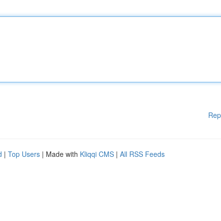
Rep
d
|
Top Users
| Made with
Kliqqi CMS
|
All RSS Feeds