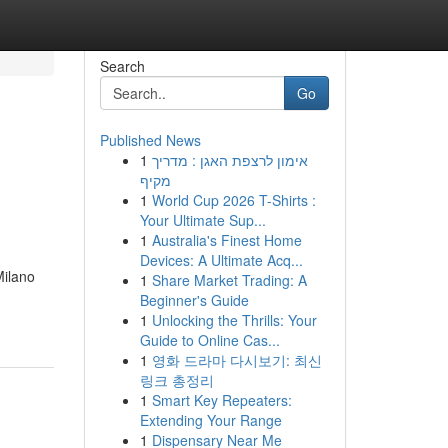
Search
Go
Published News
1
אימון לרצפת האגן : מדריך
מקיף
1
World Cup 2026 T-Shirts :
Your Ultimate Sup...
1
Australia's Finest Home
Devices: A Ultimate Acq...
Milano
1
Share Market Trading: A
Beginner's Guide
1
Unlocking the Thrills: Your
Guide to Online Cas...
1
영화 드라마 다시보기: 최신
링크 총정리
1
Smart Key Repeaters:
Extending Your Range
1
Dispensary Near Me