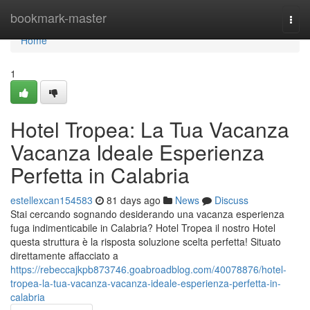
Home
bookmark-master
Togg
navi
Home
1
Hotel Tropea: La Tua Vacanza
Vacanza Ideale Esperienza
Perfetta in Calabria
estellexcan154583
81 days ago
News
Discuss
Stai cercando sognando desiderando una vacanza esperienza
fuga indimenticabile in Calabria? Hotel Tropea il nostro Hotel
questa struttura è la risposta soluzione scelta perfetta! Situato
direttamente affacciato a
https://rebeccajkpb873746.goabroadblog.com/40078876/hotel-
tropea-la-tua-vacanza-vacanza-ideale-esperienza-perfetta-in-
calabria