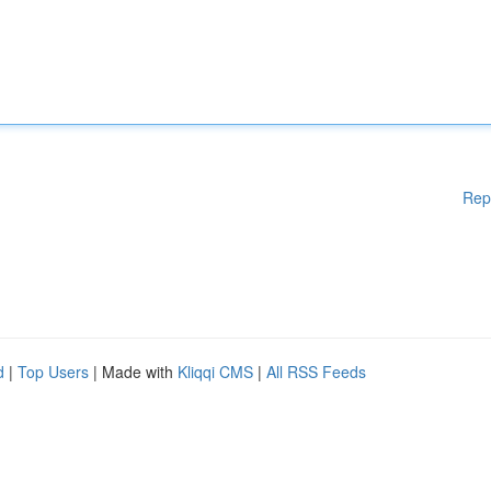
Rep
d
|
Top Users
| Made with
Kliqqi CMS
|
All RSS Feeds