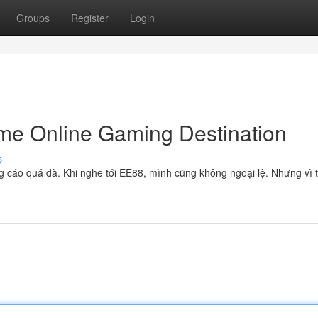
Groups
Register
Login
me Online Gaming Destination
s
g cáo quá đà. Khi nghe tới EE88, mình cũng không ngoại lệ. Nhưng vì 