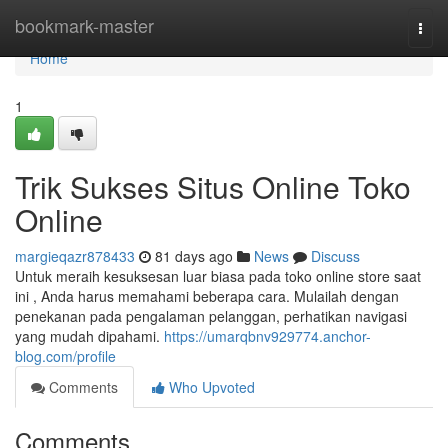
Home
bookmark-master
Togg
navi
Home
1
Trik Sukses Situs Online Toko
Online
margieqazr878433
81 days ago
News
Discuss
Untuk meraih kesuksesan luar biasa pada toko online store saat
ini , Anda harus memahami beberapa cara. Mulailah dengan
penekanan pada pengalaman pelanggan, perhatikan navigasi
yang mudah dipahami.
https://umarqbnv929774.anchor-
blog.com/profile
Comments
Who Upvoted
Comments