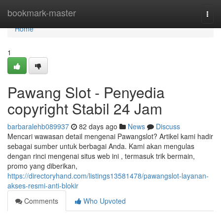
Home
bookmark-master
Togg
navi
Home
1
Pawang Slot - Penyedia
copyright Stabil 24 Jam
barbaralehb089937
82 days ago
News
Discuss
Mencari wawasan detail mengenai Pawangslot? Artikel kami hadir
sebagai sumber untuk berbagai Anda. Kami akan mengulas
dengan rinci mengenai situs web ini , termasuk trik bermain,
promo yang diberikan,
https://directoryhand.com/listings13581478/pawangslot-layanan-
akses-resmi-anti-blokir
Comments
Who Upvoted