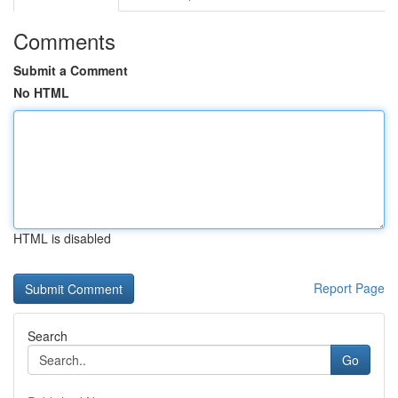
Comments
Submit a Comment
No HTML
HTML is disabled
Report Page
Search
Go