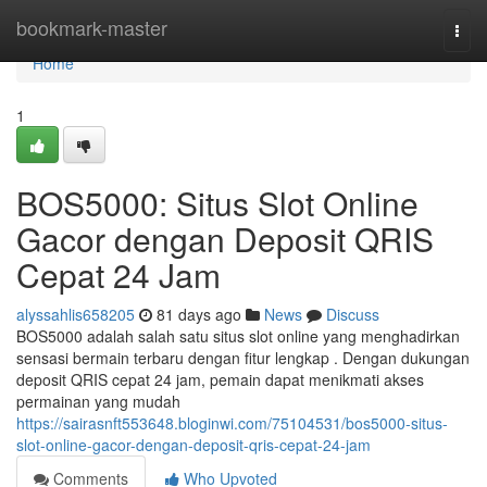
Home
bookmark-master
Togg
navi
Home
1
BOS5000: Situs Slot Online
Gacor dengan Deposit QRIS
Cepat 24 Jam
alyssahlis658205
81 days ago
News
Discuss
BOS5000 adalah salah satu situs slot online yang menghadirkan
sensasi bermain terbaru dengan fitur lengkap . Dengan dukungan
deposit QRIS cepat 24 jam, pemain dapat menikmati akses
permainan yang mudah
https://sairasnft553648.bloginwi.com/75104531/bos5000-situs-
slot-online-gacor-dengan-deposit-qris-cepat-24-jam
Comments
Who Upvoted