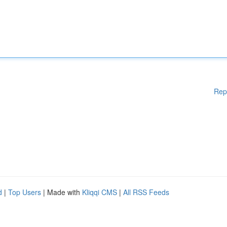
Rep
d
|
Top Users
| Made with
Kliqqi CMS
|
All RSS Feeds