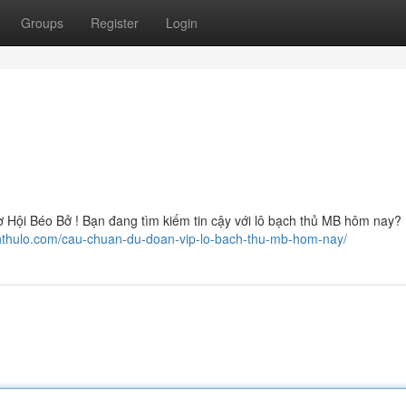
Groups
Register
Login
ội Béo Bở ! Bạn đang tìm kiếm tin cậy với lô bạch thủ MB hôm nay?
chthulo.com/cau-chuan-du-doan-vip-lo-bach-thu-mb-hom-nay/