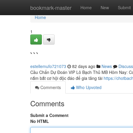
Home
bookmark-master
Home
New
Submit
Home
1
```
estellemufo721073
82 days ago
News
Discuss
Cầu Chẩn Dự Đoán VIP Lô Bạch Thủ MB Hôm Nay: Cơ H
nắm bắt cơ hội độc đáo để gia tăng tài
https://chotba
Comments
Who Upvoted
Comments
Submit a Comment
No HTML