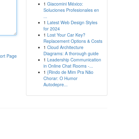
1
Giacomini México:
Soluciones Profesionales en
...
1
Latest Web Design Styles
for 2024
1
Lost Your Car Key?
Replacement Options & Costs
1
Cloud Architecture
Diagrams: A thorough guide
ort Page
1
Leadership Communication
in Online Chat Rooms -...
1
{Rindo de Mim Pra Não
Chorar: O Humor
Autodepre...