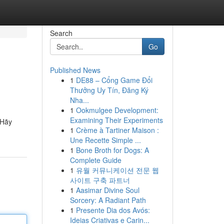
Search
Go
Published News
1
DE88 – Cổng Game Đổi
Thưởng Uy Tín, Đăng Ký
Nha...
1
Ookmulgee Development:
Examining Their Experiments
 Hãy
1
Crème à Tartiner Maison :
Une Recette Simple ...
1
Bone Broth for Dogs: A
Complete Guide
1
유월 커뮤니케이션 전문 웹
사이트 구축 파트너
1
Aasimar Divine Soul
Sorcery: A Radiant Path
1
Presente Dia dos Avós:
Ideias Criativas e Carin...