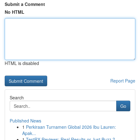
Submit a Comment
No HTML
HTML is disabled
Report Page
Search
Go
Published News
1
Perkiraan Turnamen Global 2026 Ibu Lauren:
Apak...
1
TestRX Reviews: Real Results or Just Buzz ?