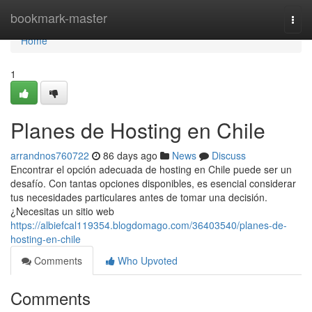
Home
bookmark-master
Togg
navi
Home
1
Planes de Hosting en Chile
arrandnos760722
86 days ago
News
Discuss
Encontrar el opción adecuada de hosting en Chile puede ser un
desafío. Con tantas opciones disponibles, es esencial considerar
tus necesidades particulares antes de tomar una decisión.
¿Necesitas un sitio web
https://albiefcal119354.blogdomago.com/36403540/planes-de-
hosting-en-chile
Comments
Who Upvoted
Comments