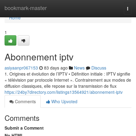
Home
bookmark-master
Togg
navi
Home
1
Abonnement iptv
asiyaanpr067153
83 days ago
News
Discuss
1. Origines et évolution de l’IPTV • Définition initiale : IPTV signifie
« télévision par protocole Internet ». Contrairement aux modes de
diffusion classiques, elle repose sur la transmission de flux
https://24by7directory.com/listings13564921/abonnement-iptv
Comments
Who Upvoted
Comments
Submit a Comment
No HTML