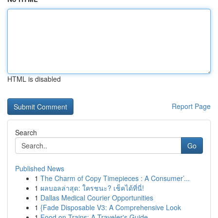
HTML is disabled
Report Page
Search
Go
Published News
1
The Charm of Copy Timepieces : A Consumer’...
1
ผลบอลล่าสุด: ใครชนะ? เช็คได้ที่นี่!
1
Dallas Medical Courier Opportunities
1
{Fade Disposable V3: A Comprehensive Look
1
Food on Trains: A Traveler's Guide