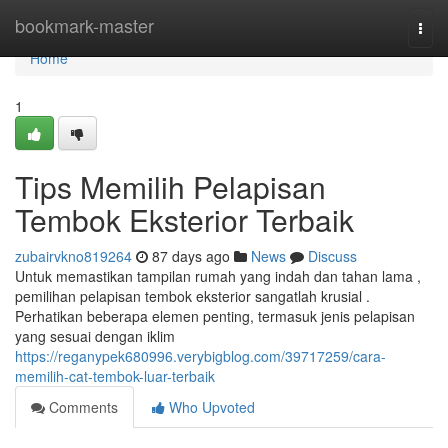
Home
bookmark-master
Togg
navi
Home
1
Tips Memilih Pelapisan
Tembok Eksterior Terbaik
zubairvkno819264
87 days ago
News
Discuss
Untuk memastikan tampilan rumah yang indah dan tahan lama ,
pemilihan pelapisan tembok eksterior sangatlah krusial .
Perhatikan beberapa elemen penting, termasuk jenis pelapisan
yang sesuai dengan iklim
https://reganypek680996.verybigblog.com/39717259/cara-
memilih-cat-tembok-luar-terbaik
Comments
Who Upvoted