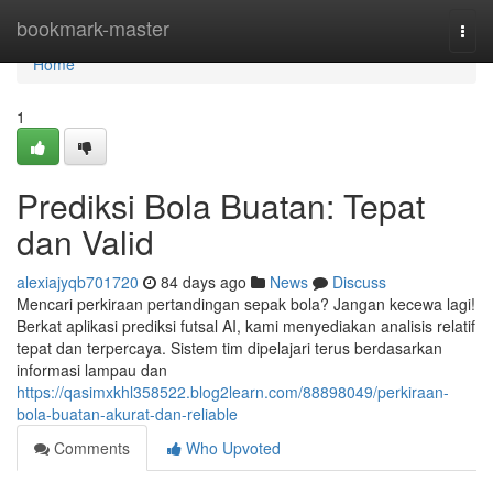
Home
bookmark-master
Togg
navi
Home
1
Prediksi Bola Buatan: Tepat
dan Valid
alexiajyqb701720
84 days ago
News
Discuss
Mencari perkiraan pertandingan sepak bola? Jangan kecewa lagi!
Berkat aplikasi prediksi futsal AI, kami menyediakan analisis relatif
tepat dan terpercaya. Sistem tim dipelajari terus berdasarkan
informasi lampau dan
https://qasimxkhl358522.blog2learn.com/88898049/perkiraan-
bola-buatan-akurat-dan-reliable
Comments
Who Upvoted