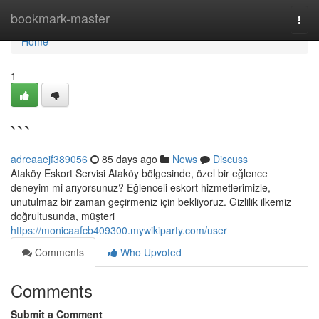
Home
bookmark-master
Togg
navi
Home
1
```
adreaaejf389056
85 days ago
News
Discuss
Ataköy Eskort Servisi Ataköy bölgesinde, özel bir eğlence
deneyim mi arıyorsunuz? Eğlenceli eskort hizmetlerimizle,
unutulmaz bir zaman geçirmeniz için bekliyoruz. Gizlilik ilkemiz
doğrultusunda, müşteri
https://monicaafcb409300.mywikiparty.com/user
Comments
Who Upvoted
Comments
Submit a Comment