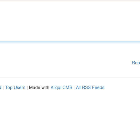
Rep
d
|
Top Users
| Made with
Kliqqi CMS
|
All RSS Feeds