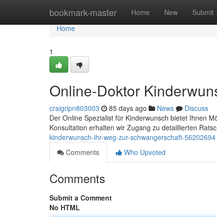
Home
bookmark-master
Home
New
Submit
Home
1
Online-Doktor Kinderwun
craigripn803003
85 days ago
News
Discuss
Der Online Spezialist für Kinderwunsch bietet Ihnen Mögl
Konsultation erhalten wir Zugang zu detaillierten Rat
kinderwunsch-ihr-weg-zur-schwangerschaft-56202694
Comments
Who Upvoted
Comments
Submit a Comment
No HTML