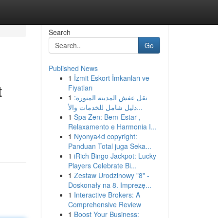
Search
Go
Published News
1
İzmit Eskort İmkanları ve
t
Fiyatları
1
نقل عفش المدينة المنورة:
دليل شامل للخدمات والأ...
1
Spa Zen: Bem-Estar ,
Relaxamento e Harmonia I...
1
Nyonya4d copyright:
Panduan Total juga Seka...
1
iRich Bingo Jackpot: Lucky
Players Celebrate Bi...
1
Zestaw Urodzinowy "8" -
Doskonały na 8. Imprezę...
1
Interactive Brokers: A
Comprehensive Review
1
Boost Your Business: