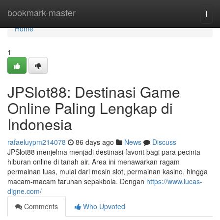
Home
bookmark-master
Togg
navi
Home
1
JPSlot88: Destinasi Game
Online Paling Lengkap di
Indonesia
rafaeluypm214078
86 days ago
News
Discuss
JPSlot88 menjelma menjadi destinasi favorit bagi para pecinta
hiburan online di tanah air. Area ini menawarkan ragam
permainan luas, mulai dari mesin slot, permainan kasino, hingga
macam-macam taruhan sepakbola. Dengan
https://www.lucas-
digne.com/
Comments
Who Upvoted