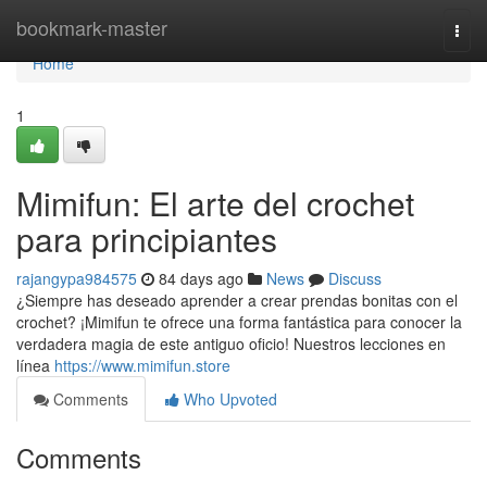
Home
bookmark-master
Togg
navi
Home
1
Mimifun: El arte del crochet
para principiantes
rajangypa984575
84 days ago
News
Discuss
¿Siempre has deseado aprender a crear prendas bonitas con el
crochet? ¡Mimifun te ofrece una forma fantástica para conocer la
verdadera magia de este antiguo oficio! Nuestros lecciones en
línea
https://www.mimifun.store
Comments
Who Upvoted
Comments