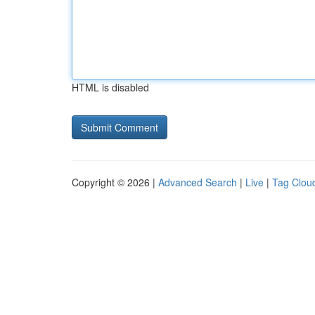
HTML is disabled
Copyright © 2026 |
Advanced Search
|
Live
|
Tag Clou