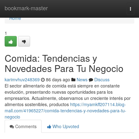
Home
bookmark-master
Togg
navi
Home
1
Comida: Tendencias y
Novedades Para Tu Negocio
karimvhuv248369
86 days ago
News
Discuss
El sector alimentario de comida está siempre en constante
evolución, presentando nuevas oportunidades para los
empresarios. Actualmente, observamos un creciente interés por
alimentos sostenibles, productos
https://myamkff207114.blog-
mall.com/41965227/comida-tendencias-y-novedades-para-tu-
negocio
Comments
Who Upvoted