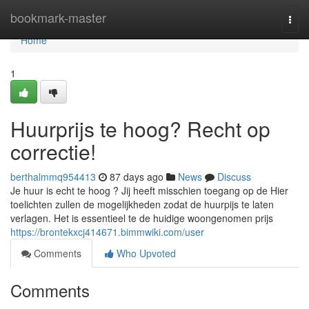
Home
bookmark-master
Togg
navi
Home
1
Huurprijs te hoog? Recht op
correctie!
berthalmmq954413
87 days ago
News
Discuss
Je huur is echt te hoog ? Jij heeft misschien toegang op de Hier
toelichten zullen de mogelijkheden zodat de huurpijs te laten
verlagen. Het is essentieel te de huidige woongenomen prijs
https://brontekxcj414671.bimmwiki.com/user
Comments
Who Upvoted
Comments