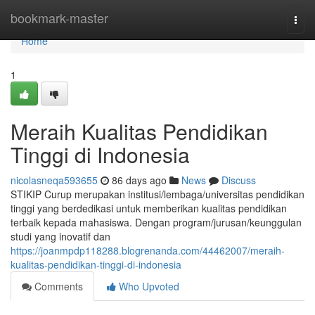
Home
bookmark-master
Togg
navi
Home
1
Meraih Kualitas Pendidikan
Tinggi di Indonesia
nicolasneqa593655
86 days ago
News
Discuss
STIKIP Curup merupakan institusi/lembaga/universitas pendidikan
tinggi yang berdedikasi untuk memberikan kualitas pendidikan
terbaik kepada mahasiswa. Dengan program/jurusan/keunggulan
studi yang inovatif dan
https://joanmpdp118288.blogrenanda.com/44462007/meraih-
kualitas-pendidikan-tinggi-di-indonesia
Comments
Who Upvoted