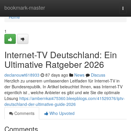
Home
bookmark-master
Togg
navi
Home
1
Internet-TV Deutschland: Ein
Ultimative Ratgeber 2026
declanouwt618933
87 days ago
News
Discuss
Herzlich zu unserem umfassenden Leitfaden für Internet-TV in
der Bundesrepublik. In Artikel beleuchtet Ihnen, was Internet-TV
eigentlich ist , welche Anbieter es gibt und wie Sie die optimale
Lösung
https://ambernkai475360.bleepblogs.com/41529376/iptv-
deutschland-der-ultimative-guide-2026
Comments
Who Upvoted
Comments