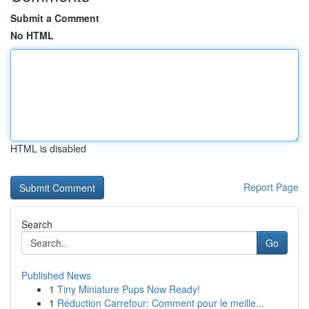
Submit a Comment
No HTML
HTML is disabled
Report Page
Search
Go
Published News
1
Tiny Miniature Pups Now Ready!
1
Réduction Carrefour: Comment pour le meille...