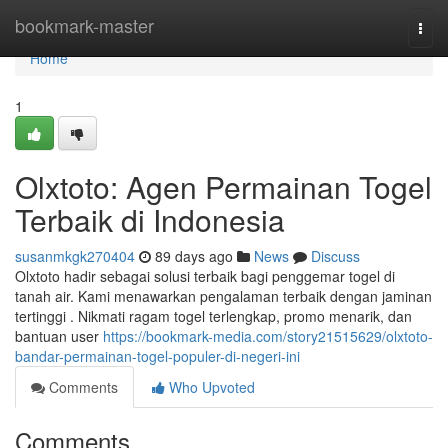
Home
bookmark-master
Togg
navi
Home
1
Olxtoto: Agen Permainan Togel
Terbaik di Indonesia
susanmkgk270404
89 days ago
News
Discuss
Olxtoto hadir sebagai solusi terbaik bagi penggemar togel di
tanah air. Kami menawarkan pengalaman terbaik dengan jaminan
tertinggi . Nikmati ragam togel terlengkap, promo menarik, dan
bantuan user
https://bookmark-media.com/story21515629/olxtoto-
bandar-permainan-togel-populer-di-negeri-ini
Comments
Who Upvoted
Comments