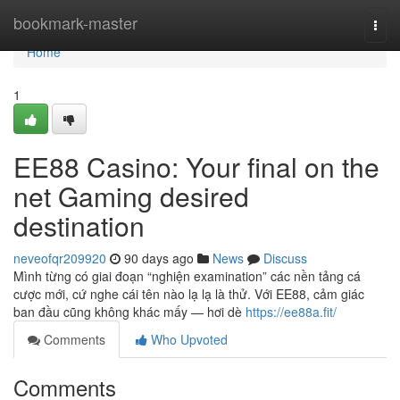
Home
bookmark-master
Togg
navi
Home
1
EE88 Casino: Your final on the
net Gaming desired
destination
neveofqr209920
90 days ago
News
Discuss
Mình từng có giai đoạn “nghiện examination” các nền tảng cá
cược mới, cứ nghe cái tên nào lạ lạ là thử. Với EE88, cảm giác
ban đầu cũng không khác mấy — hơi dè
https://ee88a.fit/
Comments
Who Upvoted
Comments