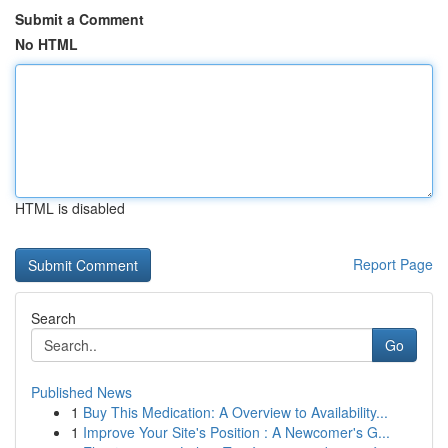
Submit a Comment
No HTML
HTML is disabled
Report Page
Search
Go
Published News
1
Buy This Medication: A Overview to Availability...
1
Improve Your Site's Position : A Newcomer's G...