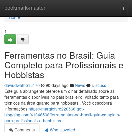
Home
bookmark-master
Togg
navi
Home
1
Ferramentas no Brasil: Guia
Completo para Profissionais e
Hobbistas
dawudwath515170
90 days ago
News
Discuss
Este guia abrangente oferece um olhar detalhado sobre as
ferramentas disponíveis no país brasileiro, voltado tanto para
técnicos da área quanto para hobbistas . Você descobrirá
informações
https://margietvro226568.get-
blogging.com/41648508/ferramentas-no-brasil-guia-completo-
para-profissionais-e-hobbistas
Comments
Who Upvoted