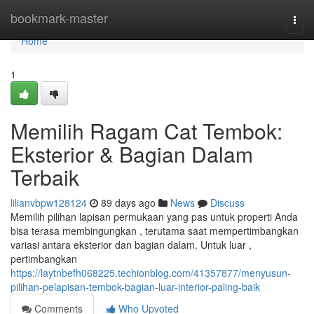
Home
bookmark-master
Togg
navi
Home
1
Memilih Ragam Cat Tembok:
Eksterior & Bagian Dalam
Terbaik
lilianvbpw128124
89 days ago
News
Discuss
Memilih pilihan lapisan permukaan yang pas untuk properti Anda
bisa terasa membingungkan , terutama saat mempertimbangkan
variasi antara eksterior dan bagian dalam. Untuk luar ,
pertimbangkan
https://laytnbefh068225.techionblog.com/41357877/menyusun-
pilihan-pelapisan-tembok-bagian-luar-interior-paling-baik
Comments
Who Upvoted