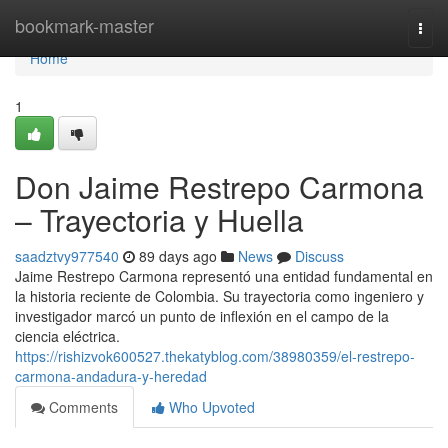
Home
bookmark-master
Togg
navi
Home
1
Don Jaime Restrepo Carmona
– Trayectoria y Huella
saadztvy977540
89 days ago
News
Discuss
Jaime Restrepo Carmona representó una entidad fundamental en
la historia reciente de Colombia. Su trayectoria como ingeniero y
investigador marcó un punto de inflexión en el campo de la
ciencia eléctrica.
https://rishizvok600527.thekatyblog.com/38980359/el-restrepo-
carmona-andadura-y-heredad
Comments
Who Upvoted