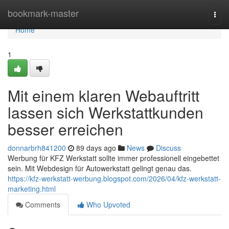
Home
bookmark-master
Togg
navi
Home
1
Mit einem klaren Webauftritt
lassen sich Werkstattkunden
besser erreichen
donnarbrh841200
89 days ago
News
Discuss
Werbung für KFZ Werkstatt sollte immer professionell eingebettet
sein. Mit Webdesign für Autowerkstatt gelingt genau das.
https://kfz-werkstatt-werbung.blogspot.com/2026/04/kfz-werkstatt-
marketing.html
Comments
Who Upvoted