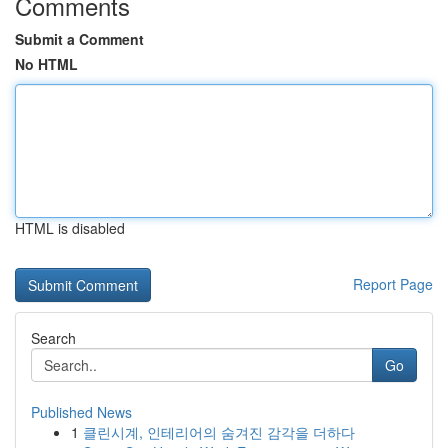
Comments
Submit a Comment
No HTML
HTML is disabled
Report Page
Search
Go
Published News
1
클린시계, 인테리어의 숨겨진 감각을 더하다