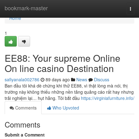
Home
bookmark-master
Togg
navi
Home
1
EE88: Your supreme Online
On line casino Destination
safiyanala002786
89 days ago
News
Discuss
Ban đầu tôi khá dè chừng khi thử EE88, vì thật lòng mà nói, thị
trường này không thiếu những nền tảng quảng cáo rất hay nhưng
trải nghiệm lại… hụt hẫng. Tôi bắt đầu
https://virginiafurniture.info/
Comments
Who Upvoted
Comments
Submit a Comment