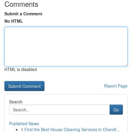
Comments
Submit a Comment
No HTML
HTML is disabled
Report Page
Search
Go
Published News
1
Find the Best House Cleaning Services in Chandl...