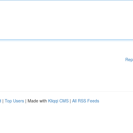
Rep
d
|
Top Users
| Made with
Kliqqi CMS
|
All RSS Feeds