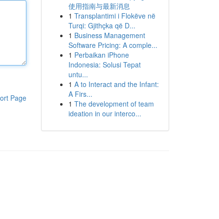
使用指南与最新消息
1
Transplantimi i Flokëve në
Turqi: Gjithçka që D...
1
Business Management
Software Pricing: A comple...
1
Perbaikan iPhone
Indonesia: Solusi Tepat
untu...
1
A to Interact and the Infant:
A Firs...
ort Page
1
The development of team
ideation in our interco...