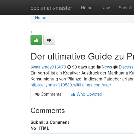
Home
bookmark-master
Home
New
Submit
Home
1
Der ultimative Guide zu P
owainzmgy916073
90 days ago
News
Discuss
Ein Vorroll ist ein Kreativer Ausdruck der Marihuana 
Konsumierung von Pflanze. In diesem Ratgeber erfahre
https://flynnixlr619589.wikitidings.com/user
Comments
Who Upvoted
Comments
Submit a Comment
No HTML