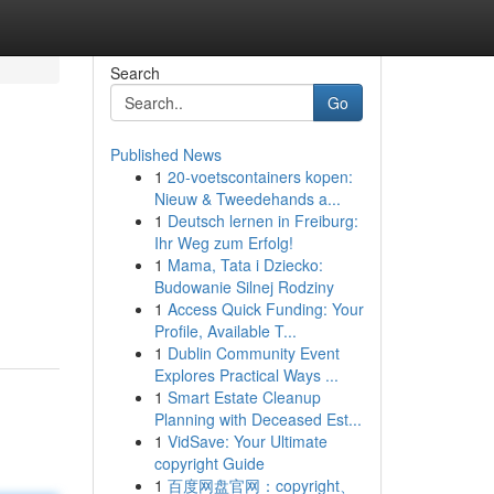
Search
Go
Published News
1
20-voetscontainers kopen:
Nieuw & Tweedehands a...
1
Deutsch lernen in Freiburg:
Ihr Weg zum Erfolg!
1
Mama, Tata i Dziecko:
Budowanie Silnej Rodziny
1
Access Quick Funding: Your
Profile, Available T...
1
Dublin Community Event
Explores Practical Ways ...
1
Smart Estate Cleanup
Planning with Deceased Est...
1
VidSave: Your Ultimate
copyright Guide
1
百度网盘官网：copyright、