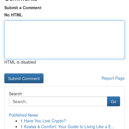
Submit a Comment
No HTML
HTML is disabled
Report Page
Search
Go
Published News
1
Have You Lost Crypto?
1
Koalas & Comfort: Your Guide to Living Like a E...