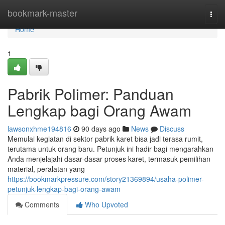
Home
bookmark-master
Togg
navi
Home
1
Pabrik Polimer: Panduan
Lengkap bagi Orang Awam
lawsonxhme194816
90 days ago
News
Discuss
Memulai kegiatan di sektor pabrik karet bisa jadi terasa rumit,
terutama untuk orang baru. Petunjuk ini hadir bagi mengarahkan
Anda menjelajahi dasar-dasar proses karet, termasuk pemilihan
material, peralatan yang
https://bookmarkpressure.com/story21369894/usaha-polimer-
petunjuk-lengkap-bagi-orang-awam
Comments
Who Upvoted