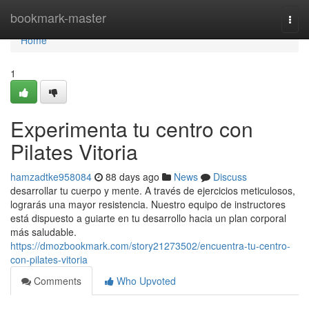
Home
bookmark-master
Togg
navi
Home
1
Experimenta tu centro con
Pilates Vitoria
hamzadtke958084
88 days ago
News
Discuss
desarrollar tu cuerpo y mente. A través de ejercicios meticulosos,
lograrás una mayor resistencia. Nuestro equipo de instructores
está dispuesto a guiarte en tu desarrollo hacia un plan corporal
más saludable.
https://dmozbookmark.com/story21273502/encuentra-tu-centro-
con-pilates-vitoria
Comments
Who Upvoted