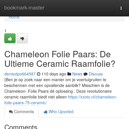
Home
bookmark-master
Togg
navi
Home
1
Chameleon Folie Paars: De
Ultieme Ceramic Raamfolie?
denisxtpo664587
110 days ago
News
Discuss
{Ben je op zoek naar een manier om je voertuigruiten te
beschermen met een opvallende aanblik? Misschien is de
Chameleon- Folie Paars dé oplossing . Deze revolutionaire
ceramic raamfolie biedt niet alleen
https://xxoto.nl/chameleon-
folie-paars-75-ceramic/
Comments
Who Upvoted
Comments