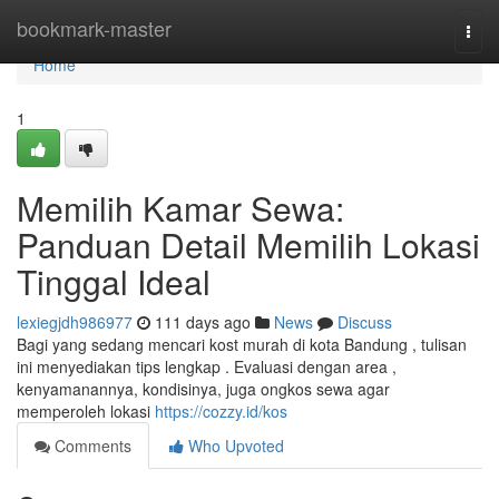
Home
bookmark-master
Togg
navi
Home
1
Memilih Kamar Sewa:
Panduan Detail Memilih Lokasi
Tinggal Ideal
lexiegjdh986977
111 days ago
News
Discuss
Bagi yang sedang mencari kost murah di kota Bandung , tulisan
ini menyediakan tips lengkap . Evaluasi dengan area ,
kenyamanannya, kondisinya, juga ongkos sewa agar
memperoleh lokasi
https://cozzy.id/kos
Comments
Who Upvoted