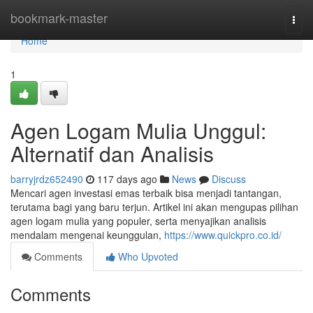
Home
bookmark-master
Togg
navi
Home
1
Agen Logam Mulia Unggul:
Alternatif dan Analisis
barryjrdz652490
117 days ago
News
Discuss
Mencari agen investasi emas terbaik bisa menjadi tantangan,
terutama bagi yang baru terjun. Artikel ini akan mengupas pilihan
agen logam mulia yang populer, serta menyajikan analisis
mendalam mengenai keunggulan,
https://www.quickpro.co.id/
Comments
Who Upvoted
Comments