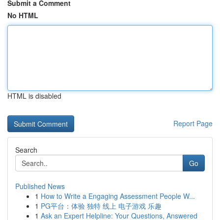
Submit a Comment
No HTML
HTML is disabled
Report Page
Search
Go
Published News
1
How to Write a Engaging Assessment People W...
1
PG平台：体验 独特 线上 电子游戏 乐趣
1
Ask an Expert Helpline: Your Questions, Answered