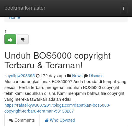
Home
bookmark-master
Togg
navi
Home
1
Unduh BOS5000 copyright
Terbaru & Teraman!
zaynitgw203695
172 days ago
News
Discuss
Mencari perangkat lunak BOS5000? Anda berada di tempat yang
sesuai! Berita terbaru mengenai unduhan BOS5000 copyright
telah kami seduhkan di sini. Kami menjamin bahwa file copyright
yang mereka tawarkan adalah edisi
https://rafaelkywu007261.tblogz.com/dapatkan-bos5000-
copyright-terbaru-teraman-53138287
Comments
Who Upvoted