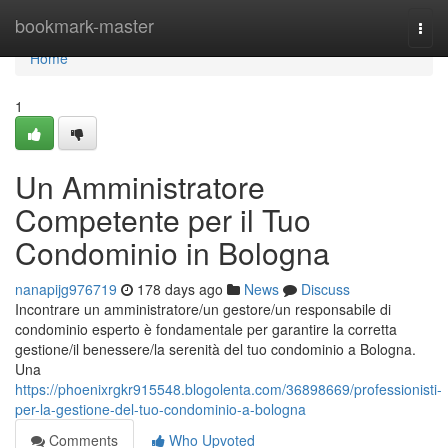
Home
bookmark-master
Togg
navi
Home
1
Un Amministratore
Competente per il Tuo
Condominio in Bologna
nanapijg976719
178 days ago
News
Discuss
Incontrare un amministratore/un gestore/un responsabile di
condominio esperto è fondamentale per garantire la corretta
gestione/il benessere/la serenità del tuo condominio a Bologna.
Una
https://phoenixrgkr915548.blogolenta.com/36898669/professionisti-
per-la-gestione-del-tuo-condominio-a-bologna
Comments
Who Upvoted