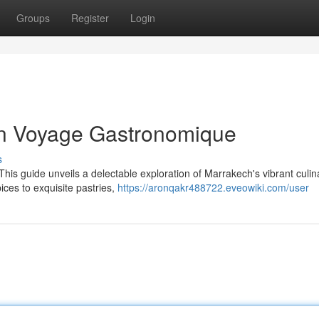
Groups
Register
Login
n Voyage Gastronomique
s
his guide unveils a delectable exploration of Marrakech's vibrant culin
ices to exquisite pastries,
https://aronqakr488722.eveowiki.com/user