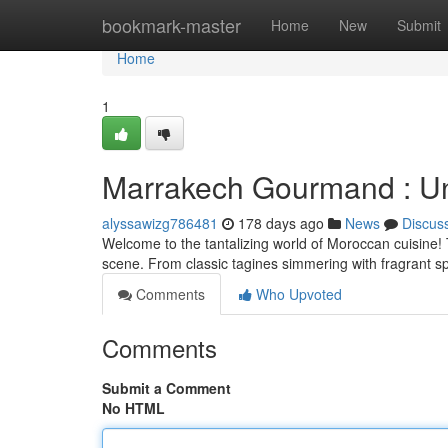
Home
bookmark-master
Home
New
Submit
Home
1
Marrakech Gourmand : U
alyssawizg786481
178 days ago
News
Discus
Welcome to the tantalizing world of Moroccan cuisine! T
scene. From classic tagines simmering with fragrant sp
Comments
Who Upvoted
Comments
Submit a Comment
No HTML