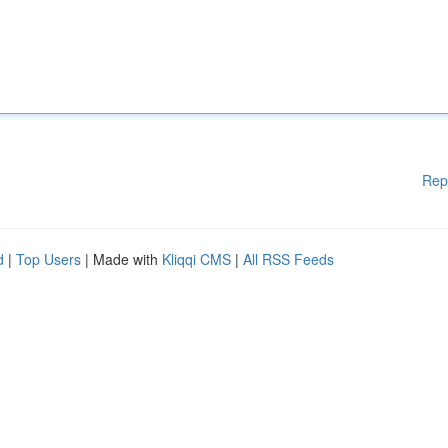
Rep
d
|
Top Users
| Made with
Kliqqi CMS
|
All RSS Feeds