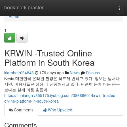
Home
bookmark-master
Togg
navi
Home
1
KRWIN -Trusted Online
Platform in South Korea
kiarahqtr064848
179 days ago
News
Discuss
Krwin 대한민국 온라인 환경은 빠르게 변하고 있다. 정보는 넘쳐나
지만, 이용자들은 점점 더 신중해지고 있다. 단순히 눈에 띄는 문구
보다는 실제 이용 흐름과
https://finniangrrv355175.iyublog.com/38686601/krwin-trusted-
online-platform-in-south-korea
Comments
Who Upvoted
Comments