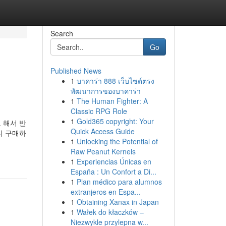
Search
Go
Published News
1
บาคาร่า 888 เว็บไซต์ตรง
พัฒนาการของบาคาร่า
1
The Human Fighter: A
Classic RPG Role
1
Gold365 copyright: Your
 해서 반
Quick Access Guide
리 구매하
1
Unlocking the Potential of
Raw Peanut Kernels
1
Experiencias Únicas en
España : Un Confort a Di...
1
Plan médico para alumnos
extranjeros en Espa...
1
Obtaining Xanax in Japan
1
Wałek do kłaczków –
Niezwykle przylepna w...