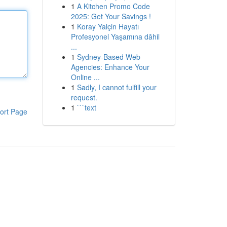
1
A Kitchen Promo Code
2025: Get Your Savings !
1
Koray Yalçin Hayatı
Profesyonel Yaşamına dâhil
...
1
Sydney-Based Web
Agencies: Enhance Your
Online ...
1
Sadly, I cannot fulfill your
request.
1
```text
ort Page