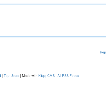
Rep
d
|
Top Users
| Made with
Kliqqi CMS
|
All RSS Feeds