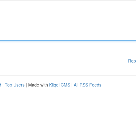
Rep
d
|
Top Users
| Made with
Kliqqi CMS
|
All RSS Feeds