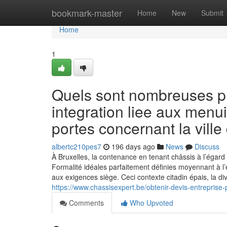
Home
bookmark-master
Home
New
Submit
Home
1
Quels sont nombreuses pre
integration liee aux menu
portes concernant la ville
albertc210pes7
196 days ago
News
Discuss
À Bruxelles, la contenance en tenant châssis à l’égar
Formalité idéales parfaitement définies moyennant à l
aux exigences siège. Ceci contexte citadin épais, la di
https://www.chassisexpert.be/obtenir-devis-entreprise-p
Comments
Who Upvoted