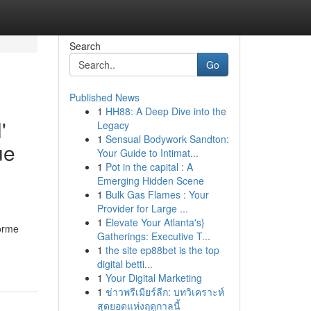
Search
Go
Published News
1
HH88: A Deep Dive into the
'
Legacy
1
Sensual Bodywork Sandton:
ue
Your Guide to Intimat...
1
Pot in the capital : A
Emerging Hidden Scene
1
Bulk Gas Flames : Your
Provider for Large ...
1
Elevate Your Atlanta's}
forme
Gatherings: Executive T...
1
the site ep88bet is the top
digital betti...
1
Your Digital Marketing
1
ข่าวพรีเมียร์ลีก: บทวิเคราะห์
สุดยอดแห่งฤดูกาลนี้