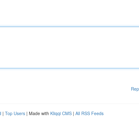
Rep
d
|
Top Users
| Made with
Kliqqi CMS
|
All RSS Feeds