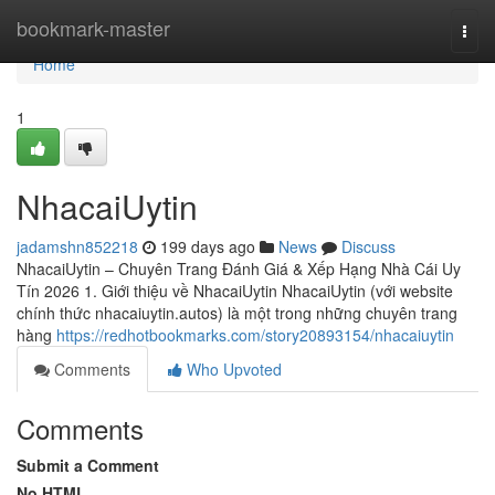
Home
bookmark-master
Togg
navi
Home
1
NhacaiUytin
jadamshn852218
199 days ago
News
Discuss
NhacaiUytin – Chuyên Trang Đánh Giá & Xếp Hạng Nhà Cái Uy
Tín 2026 1. Giới thiệu về NhacaiUytin NhacaiUytin (với website
chính thức nhacaiuytin.autos) là một trong những chuyên trang
hàng
https://redhotbookmarks.com/story20893154/nhacaiuytin
Comments
Who Upvoted
Comments
Submit a Comment
No HTML